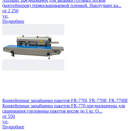
Аппарат предназначен для запайки готовых лотков
(контейнеров) термосвариваемой пленкой. Наилучшее ка...
от 2 250
у.е.
Подробнее
Конвейерные запайщики пакетов FR-770I, FR-770II, FR-770III
Конвейерные запайщики пакетов FR-770 предназначены для
сваривания горловины пакетов весом до 1 кг. О...
от 550
у.е.
Подробнее