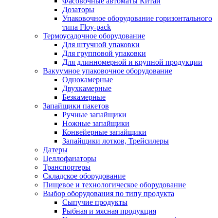
Фасовочные автоматы Китай
Дозаторы
Упаковочное оборудование горизонтального
типа Floy-pack
Термоусадочное оборудование
Для штучной упаковки
Для групповой упаковки
Для длинномерной и крупной продукции
Вакуумное упаковочное оборудование
Однокамерные
Двухкамерные
Безкамерные
Запайщики пакетов
Ручные запайщики
Ножные запайщики
Конвейерные запайщики
Запайщики лотков, Трейсилеры
Датеры
Целлофанаторы
Транспортеры
Складское оборудование
Пищевое и технологическое оборудование
Выбор оборудования по типу продукта
Сыпучие продукты
Рыбная и мясная продукция