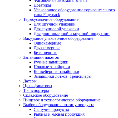
Фасовочные автоматы Китай
Дозаторы
Упаковочное оборудование горизонтального
типа Floy-pack
Термоусадочное оборудование
Для штучной упаковки
Для групповой упаковки
Для длинномерной и крупной продукции
Вакуумное упаковочное оборудование
Однокамерные
Двухкамерные
Безкамерные
Запайщики пакетов
Ручные запайщики
Ножные запайщики
Конвейерные запайщики
Запайщики лотков, Трейсилеры
Датеры
Целлофанаторы
Транспортеры
Складское оборудование
Пищевое и технологическое оборудование
Выбор оборудования по типу продукта
Сыпучие продукты
Рыбная и мясная продукция