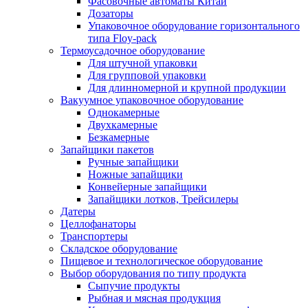
Фасовочные автоматы Китай
Дозаторы
Упаковочное оборудование горизонтального
типа Floy-pack
Термоусадочное оборудование
Для штучной упаковки
Для групповой упаковки
Для длинномерной и крупной продукции
Вакуумное упаковочное оборудование
Однокамерные
Двухкамерные
Безкамерные
Запайщики пакетов
Ручные запайщики
Ножные запайщики
Конвейерные запайщики
Запайщики лотков, Трейсилеры
Датеры
Целлофанаторы
Транспортеры
Складское оборудование
Пищевое и технологическое оборудование
Выбор оборудования по типу продукта
Сыпучие продукты
Рыбная и мясная продукция