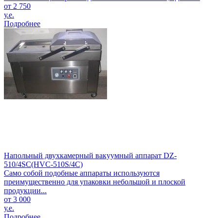
от 2 750
у.е.
Подробнее
Напольный двухкамерный вакуумный аппарат DZ-
510/4SC(HVC-510S/4C)
Само собой подобные аппараты используются
преимущественно для упаковки небольшой и плоской
продукции...
от 3 000
у.е.
Подробнее