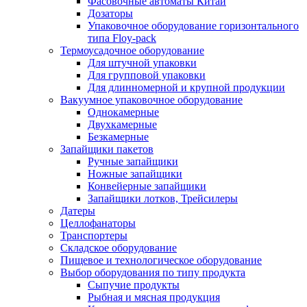
Фасовочные автоматы Китай
Дозаторы
Упаковочное оборудование горизонтального
типа Floy-pack
Термоусадочное оборудование
Для штучной упаковки
Для групповой упаковки
Для длинномерной и крупной продукции
Вакуумное упаковочное оборудование
Однокамерные
Двухкамерные
Безкамерные
Запайщики пакетов
Ручные запайщики
Ножные запайщики
Конвейерные запайщики
Запайщики лотков, Трейсилеры
Датеры
Целлофанаторы
Транспортеры
Складское оборудование
Пищевое и технологическое оборудование
Выбор оборудования по типу продукта
Сыпучие продукты
Рыбная и мясная продукция