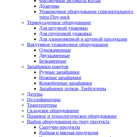
Фасовочные автоматы Китай
Дозаторы
Упаковочное оборудование горизонтального
типа Floy-pack
Термоусадочное оборудование
Для штучной упаковки
Для групповой упаковки
Для длинномерной и крупной продукции
Вакуумное упаковочное оборудование
Однокамерные
Двухкамерные
Безкамерные
Запайщики пакетов
Ручные запайщики
Ножные запайщики
Конвейерные запайщики
Запайщики лотков, Трейсилеры
Датеры
Целлофанаторы
Транспортеры
Складское оборудование
Пищевое и технологическое оборудование
Выбор оборудования по типу продукта
Сыпучие продукты
Рыбная и мясная продукция