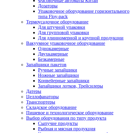
Фасовочные автоматы Китай
Дозаторы
Упаковочное оборудование горизонтального
типа Floy-pack
Термоусадочное оборудование
Для штучной упаковки
Для групповой упаковки
Для длинномерной и крупной продукции
Вакуумное упаковочное оборудование
Однокамерные
Двухкамерные
Безкамерные
Запайщики пакетов
Ручные запайщики
Ножные запайщики
Конвейерные запайщики
Запайщики лотков, Трейсилеры
Датеры
Целлофанаторы
Транспортеры
Складское оборудование
Пищевое и технологическое оборудование
Выбор оборудования по типу продукта
Сыпучие продукты
Рыбная и мясная продукция