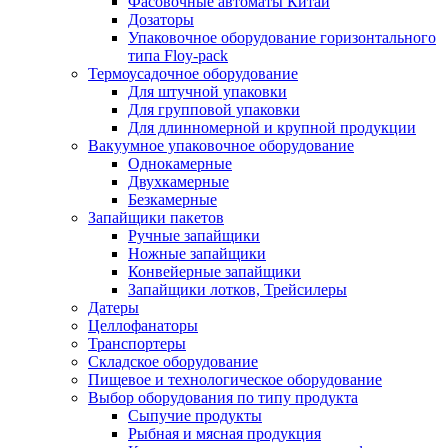
Фасовочные автоматы Китай
Дозаторы
Упаковочное оборудование горизонтального
типа Floy-pack
Термоусадочное оборудование
Для штучной упаковки
Для групповой упаковки
Для длинномерной и крупной продукции
Вакуумное упаковочное оборудование
Однокамерные
Двухкамерные
Безкамерные
Запайщики пакетов
Ручные запайщики
Ножные запайщики
Конвейерные запайщики
Запайщики лотков, Трейсилеры
Датеры
Целлофанаторы
Транспортеры
Складское оборудование
Пищевое и технологическое оборудование
Выбор оборудования по типу продукта
Сыпучие продукты
Рыбная и мясная продукция