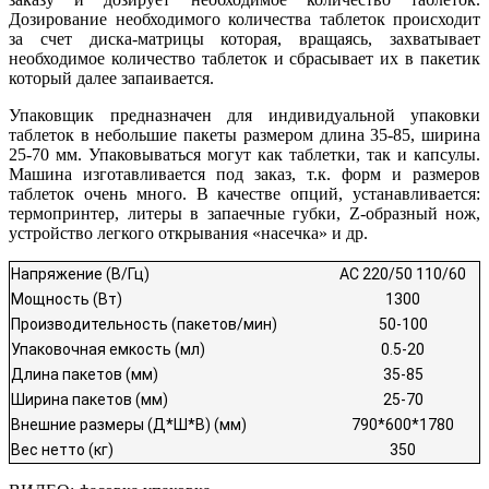
Дозирование необходимого количества таблеток происходит
за счет диска-матрицы которая, вращаясь, захватывает
необходимое количество таблеток и сбрасывает их в пакетик
который далее запаивается.
Упаковщик предназначен для индивидуальной упаковки
таблеток в небольшие пакеты размером длина 35-85, ширина
25-70 мм. Упаковываться могут как таблетки, так и капсулы.
Машина изготавливается под заказ, т.к. форм и размеров
таблеток очень много. В качестве опций, устанавливается:
термопринтер, литеры в запаечные губки, Z-образный нож,
устройство легкого открывания «насечка» и др.
Напряжение (В/Гц)
AC 220/50 110/60
Мощность (Вт)
1300
Производительность (пакетов/мин)
50-100
Упаковочная емкость (мл)
0.5-20
Длина пакетов (мм)
35-85
Ширина пакетов (мм)
25-70
Внешние размеры (Д*Ш*В) (мм)
790*600*1780
Вес нетто (кг)
350