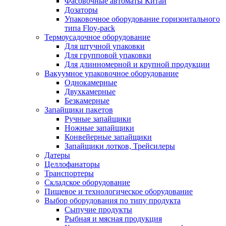
Фасовочные автоматы Китай
Дозаторы
Упаковочное оборудование горизонтального
типа Floy-pack
Термоусадочное оборудование
Для штучной упаковки
Для групповой упаковки
Для длинномерной и крупной продукции
Вакуумное упаковочное оборудование
Однокамерные
Двухкамерные
Безкамерные
Запайщики пакетов
Ручные запайщики
Ножные запайщики
Конвейерные запайщики
Запайщики лотков, Трейсилеры
Датеры
Целлофанаторы
Транспортеры
Складское оборудование
Пищевое и технологическое оборудование
Выбор оборудования по типу продукта
Сыпучие продукты
Рыбная и мясная продукция